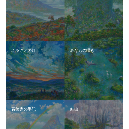
ふるさとの灯
みなもの囁き
冒険家の手記
紅山