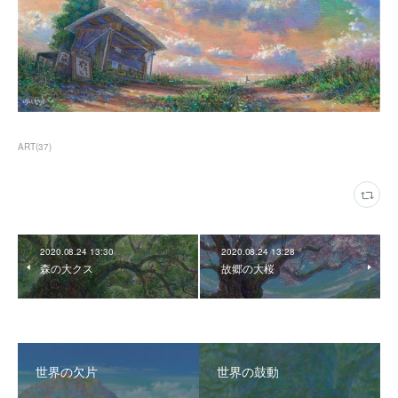
ART
(
37
)
2020.08.24 13:30
2020.08.24 13:28
森の大クス
故郷の大桜
世界の欠片
世界の鼓動